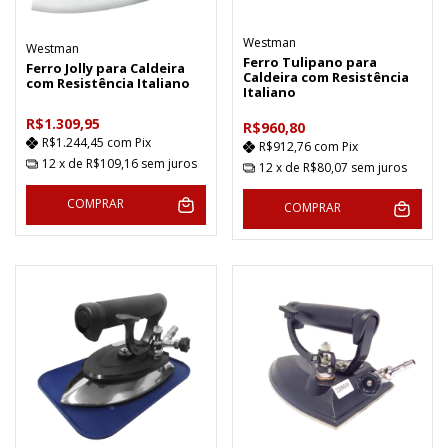
Westman
Westman
Ferro Tulipano para
Ferro Jolly para Caldeira
Caldeira com Resistência
com Resistência Italiano
Italiano
R$1.309,95
R$960,80
R$1.244,45
com
Pix
R$912,76
com
Pix
12
x de
R$109,16
sem juros
12
x de
R$80,07
sem juros
COMPRAR
COMPRAR