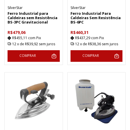
SilverStar
SilverStar
Ferro Industrial para
Ferro Industrial Para
Caldeiras sem Resistência
Caldeiras Sem Resistência
BS-3PC Gravitacional
BS-6PC
R$479,06
R$460,31
R$455,11
com
Pix
R$437,29
com
Pix
12
x de
R$39,92
sem juros
12
x de
R$38,36
sem juros
COMPRAR
COMPRAR