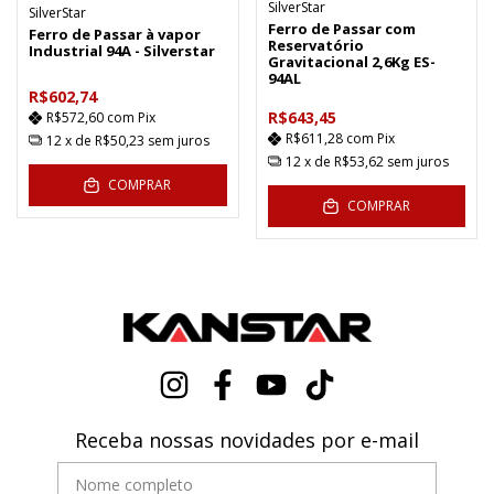
SilverStar
SilverStar
Ferro de Passar com
Ferro de Passar à vapor
Reservatório
Industrial 94A - Silverstar
Gravitacional 2,6Kg ES-
94AL
R$602,74
R$643,45
R$572,60
com
Pix
R$611,28
com
Pix
12
x de
R$50,23
sem juros
12
x de
R$53,62
sem juros
COMPRAR
COMPRAR
Receba nossas novidades por e-mail