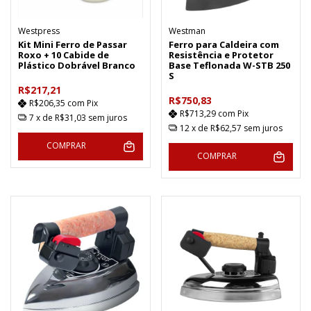
Westpress
Westman
Kit Mini Ferro de Passar
Ferro para Caldeira com
Roxo + 10 Cabide de
Resistência e Protetor
Plástico Dobrável Branco
Base Teflonada W-STB 250
S
R$217,21
R$750,83
R$206,35
com
Pix
R$713,29
com
Pix
7
x de
R$31,03
sem juros
12
x de
R$62,57
sem juros
COMPRAR
COMPRAR