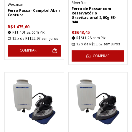
SilverStar
Westman
Ferro de Passar com
Ferro Passar Camptel Abrir
Reservatório
Costura
Gravitacional 2,6Kg ES-
94AL
R$1.475,60
R$643,45
R$1.401,82
com
Pix
R$611,28
com
Pix
12
x de
R$122,97
sem juros
12
x de
R$53,62
sem juros
COMPRAR
COMPRAR