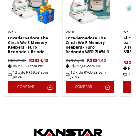
We R
We R
We R
Encadernadora The
Encadernadora The
Alicat
Cinch We R Memory
Cinch We R Memory
para 
Keepers - Furo
Keepers - Furo
Disco
Redondo + Brinde
Redondo WER 71050-9
66136
Surpresa
R$972,03
R$834,40
R$975,00
R$834,40
R$234
R$792,68
com
Pix
R$792,68
com
Pix
R$2
12
x de
R$69,53
sem
12
x de
R$69,53
sem
7
x 
juros
juros
COMPRAR
COMPRAR
C