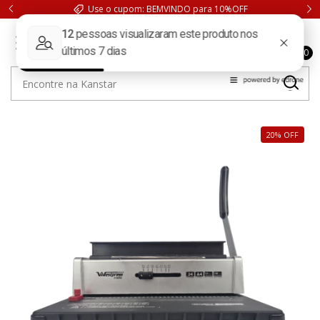
Use o cupom: BEMVINDO para 10%OFF
0
20
%
OFF