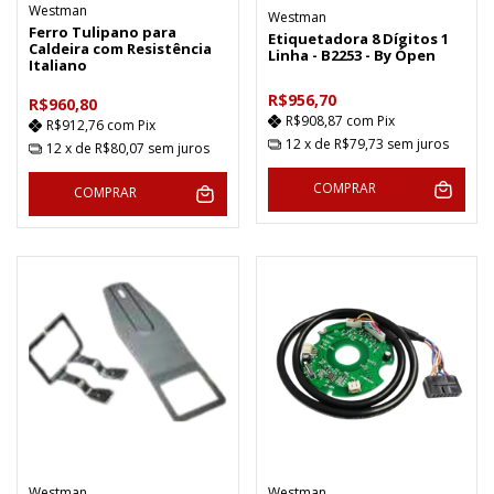
Westman
Westman
Ferro Tulipano para
Etiquetadora 8 Dígitos 1
Caldeira com Resistência
Linha - B2253 - By Ópen
Italiano
R$956,70
R$960,80
R$908,87
com
Pix
R$912,76
com
Pix
12
x de
R$79,73
sem juros
12
x de
R$80,07
sem juros
COMPRAR
COMPRAR
Westman
Westman