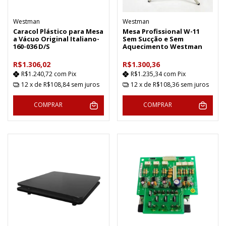
Westman
Westman
Caracol Plástico para Mesa
Mesa Profissional W-11
a Vácuo Original Italiano-
Sem Sucção e Sem
160-036 D/S
Aquecimento Westman
R$1.306,02
R$1.300,36
R$1.240,72
com
Pix
R$1.235,34
com
Pix
12
x de
R$108,84
sem juros
12
x de
R$108,36
sem juros
COMPRAR
COMPRAR