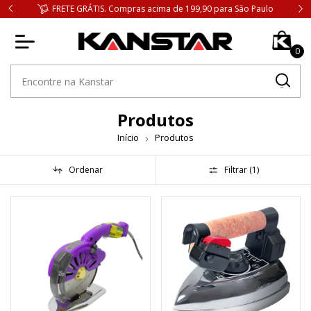
FRETE GRÁTIS. Compras acima de 199,90 para São Paulo
0
Produtos
Início
Produtos
Ordenar
Filtrar (
1
)