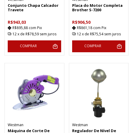
Conjunto Chapa Calcador
Placa do Motor Completa
Travete
Brother S-7200
R$943,03
R$906,50
R$895,88
com
Pix
R$861,18
com
Pix
12
x de
R$78,59
sem juros
12
x de
R$75,54
sem juros
COMPRAR
COMPRAR
Westman
Westman
Máquina de Corte De
Regulador De Nível De