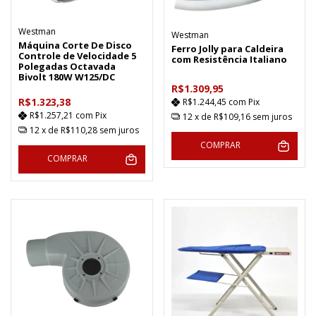
Westman
Westman
Máquina Corte De Disco
Ferro Jolly para Caldeira
Controle de Velocidade 5
com Resistência Italiano
Polegadas Octavada
Bivolt 180W W125/DC
R$1.309,95
R$1.323,38
R$1.244,45
com
Pix
R$1.257,21
com
Pix
12
x de
R$109,16
sem juros
12
x de
R$110,28
sem juros
COMPRAR
COMPRAR