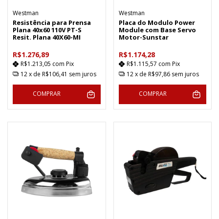
Westman
Westman
Resistência para Prensa
Placa do Modulo Power
Plana 40x60 110V PT-S
Module com Base Servo
Resit. Plana 40X60-MI
Motor-Sunstar
R$1.276,89
R$1.174,28
R$1.213,05
com
Pix
R$1.115,57
com
Pix
12
x de
R$106,41
sem juros
12
x de
R$97,86
sem juros
COMPRAR
COMPRAR